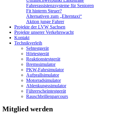
Unfallschwerpunkt Landstraße
Fahrerassistenzsysteme für Senioren
Fit hinterm Steuer?
Alternativen zum „Elterntaxi“
Aktion junge Fahrer
Projekte der LVW Sachsen
Projekte unserer Verkehrswacht
Kontakt
Technikverleih
Sehtestgerät
Hörtestgerät
Reaktionstestgerät
Bremssimulator
PKW-Fahrsimulator
Aufprallsimulator
Motorradsimulator
Ablenkungssimulator
Führerscheintestgerät
Rauschbrillenparcours
Mitglied werden