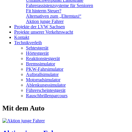
Unfallschwerpunkt Landstraße
Fahrerassistenzsysteme für Senioren
Fit hinterm Steuer?
Alternativen zum „Elterntaxi“
Aktion junge Fahrer
Projekte der LVW Sachsen
Projekte unserer Verkehrswacht
Kontakt
Technikverleih
Sehtestgerät
Hörtestgerät
Reaktionstestgerät
Bremssimulator
PKW-Fahrsimulator
Aufprallsimulator
Motorradsimulator
Ablenkungssimulator
Führerscheintestgerät
Rauschbrillenparcours
Mit dem Auto