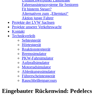
Unfallschwerpunkt Landstraße
Fahrerassistenzsysteme für Senioren
Fit hinterm Steuer?
Alternativen zum „Elterntaxi“
Aktion junge Fahrer
Projekte der LVW Sachsen
Projekte unserer Verkehrswacht
Kontakt
Technikverleih
Sehtestgerät
Hörtestgerät
Reaktionstestgerät
Bremssimulator
PKW-Fahrsimulator
Aufprallsimulator
Motorradsimulator
Ablenkungssimulator
Führerscheintestgerät
Rauschbrillenparcours
Eingebauter Rückenwind: Pedelecs